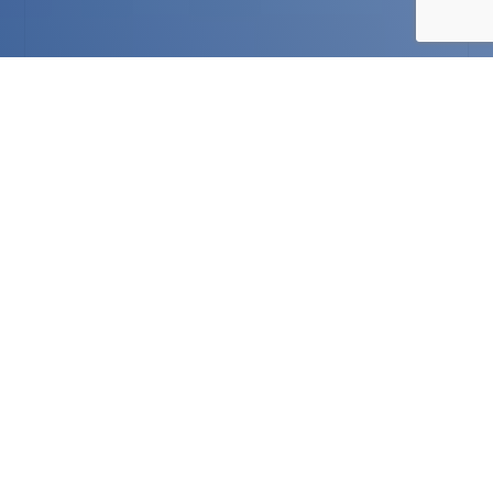
Otwarty konkursu ofert na realizację
zadania publicznego z zakresu
wspierania rodziny
i systemu pieczy zastępczej.
Zarząd Powiatu Wejherowskiego uchwałą nr
VI/909/24 z dnia 09.02.2024 r. ogłasza otwarty